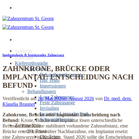
Zum
Jetzt online Termin buchen
Inhalt
springen
Startseite
Implantologie & festsitzender Zahnersatz
Über uns
Kieferorthopädie
ZAHNKRONE, BRÜCKE ODER
Die Praxis
Behandlungskonzept
IMPLANTAT: ENTSCHEIDUNG NACH
Das Team
BEFUND
Impressionen
Behandlungen
Lose Zahnspange
Veröffentlicht am
28. Mai 2026
6. August 2026
von
Dr. med. dent.
Feste Zahnspange
Klaudia Brauner
Invisalign
Incognito Lingualtechnik
Zahnkrone, Brücke oder Implantat: Entscheidung nach
Schnarchtherapie
Befund:
Krone, Brücke und Implantat lösen unterschiedliche
Zahnmedizin
Befunde: Eine Krone stabilisiert vorhandene Zahnsubstanz, eine
Die Praxis
Brücke ersetzt Lücken über Nachbarzähne, ein Implantat ersetzt
Das Team
eine Zahnwurzel im Knochen. Stand 2026 sollte die Entscheidung