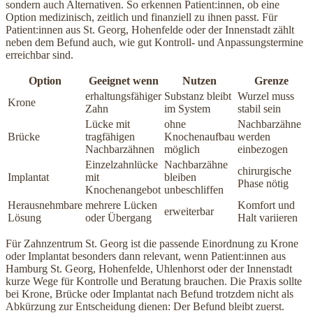
sondern auch Alternativen. So erkennen Patient:innen, ob eine
Option medizinisch, zeitlich und finanziell zu ihnen passt. Für
Patient:innen aus St. Georg, Hohenfelde oder der Innenstadt zählt
neben dem Befund auch, wie gut Kontroll- und Anpassungstermine
erreichbar sind.
Option
Geeignet wenn
Nutzen
Grenze
erhaltungsfähiger
Substanz bleibt
Wurzel muss
Krone
Zahn
im System
stabil sein
Lücke mit
ohne
Nachbarzähne
Brücke
tragfähigen
Knochenaufbau
werden
Nachbarzähnen
möglich
einbezogen
Einzelzahnlücke
Nachbarzähne
chirurgische
Implantat
mit
bleiben
Phase nötig
Knochenangebot
unbeschliffen
Herausnehmbare
mehrere Lücken
Komfort und
erweiterbar
Lösung
oder Übergang
Halt variieren
Für Zahnzentrum St. Georg ist die passende Einordnung zu Krone
oder Implantat besonders dann relevant, wenn Patient:innen aus
Hamburg St. Georg, Hohenfelde, Uhlenhorst oder der Innenstadt
kurze Wege für Kontrolle und Beratung brauchen. Die Praxis sollte
bei Krone, Brücke oder Implantat nach Befund trotzdem nicht als
Abkürzung zur Entscheidung dienen: Der Befund bleibt zuerst.