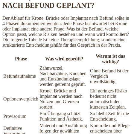
NACH BEFUND GEPLANT?
Der Ablauf für Krone, Brücke oder Implantat nach Befund sollte in
4 Phasen dokumentiert werden. Jede Phase beantwortet bei Krone
oder Implantat eine andere Frage: Was ist der Befund, welche
Option passt, welche Risiken bestehen und wann wird kontrolliert?
Die folgende Tabelle ist keine Therapieempfehlung, sondern eine
strukturierte Entscheidungshilfe für das Gespräch in der Praxis.
Warum ist das
Phase
Was wird geprüft?
wichtig?
Zahnwurzel,
Ohne Befund ist der
Nachbarzähne, Knochen
Befundaufnahme
Vergleich
und Entzündungslage
unvollständig.
werden getrennt geprüft.
Krone, Brücke und
Ein geringes Risiko
Implantat werden nach
bedeutet nicht
Optionenvergleich
Nutzen und Grenzen
automatisch den
sortiert.
kürzesten Zeitplan.
Ein Übergang schützt
So bleibt Zeit für die
Provisorium
Funktion und Ästhetik.
Entscheidung.
Material und Ausführung
Kontrolle und Pflege
Definitive
folgen der gewählten
entscheiden über
Versorgung