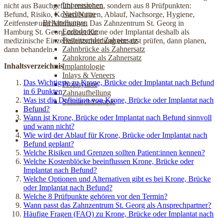
Impressionen
nicht aus Bauchgefühl entstehen, sondern aus 8 Prüfpunkten:
Nachsorge
Befund, Risiko, Kosten/Nutzen, Ablauf, Nachsorge, Hygiene,
Behandlungen
Zeitfenster und Alternative. Das Zahnzentrum St. Georg in
Endodontie
Hamburg St. Georg ordnet Krone oder Implantat deshalb als
Festsitzender Zahnersatz
medizinische Einzelfallentscheidung ein: erst prüfen, dann planen,
Zahnbrücke als Zahnersatz
dann behandeln.
Zahnkrone als Zahnersatz
Inhaltsverzeichnis
Implantologie
Inlays & Veneers
Das Wichtigste zu Krone, Brücke oder Implantat nach Befund
Prophylaxe
in 6 Punkten
Zahnaufhellung
Was ist die Definition von Krone, Brücke oder Implantat nach
Schnarchtherapie
Befund?
Ratgeber
Wann ist Krone, Brücke oder Implantat nach Befund sinnvoll
Kontakt
und wann nicht?
EN
Wie wird der Ablauf für Krone, Brücke oder Implantat nach
Jetzt online Termin buchen
Befund geplant?
Welche Risiken und Grenzen sollten Patient:innen kennen?
Welche Kostenblöcke beeinflussen Krone, Brücke oder
Implantat nach Befund?
Welche Optionen und Alternativen gibt es bei Krone, Brücke
oder Implantat nach Befund?
Welche 8 Prüfpunkte gehören vor den Termin?
Wann passt das Zahnzentrum St. Georg als Ansprechpartner?
Häufige Fragen (FAQ) zu Krone, Brücke oder Implantat nach