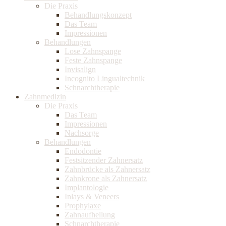
Die Praxis
Behandlungskonzept
Das Team
Impressionen
Behandlungen
Lose Zahnspange
Feste Zahnspange
Invisalign
Incognito Lingualtechnik
Schnarchtherapie
Zahnmedizin
Die Praxis
Das Team
Impressionen
Nachsorge
Behandlungen
Endodontie
Festsitzender Zahnersatz
Zahnbrücke als Zahnersatz
Zahnkrone als Zahnersatz
Implantologie
Inlays & Veneers
Prophylaxe
Zahnaufhellung
Schnarchtherapie