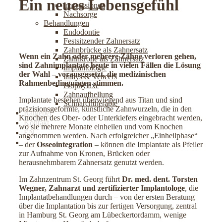
Ein neues Lebensgefühl
Impressionen
Nachsorge
Behandlungen
Endodontie
Festsitzender Zahnersatz
Zahnbrücke als Zahnersatz
Wenn ein Zahn oder mehrere Zähne verloren gehen,
Zahnkrone als Zahnersatz
sind Zahnimplantate heute in vielen Fällen die Lösung
Implantologie
der Wahl – vorausgesetzt, die medizinischen
Inlays & Veneers
Rahmenbedingungen stimmen.
Prophylaxe
Zahnaufhellung
Implantate bestehen überwiegend aus Titan und sind
Schnarchtherapie
präzisionsgeformte, künstliche Zahnwurzeln, die in den
Ratgeber
Knochen des Ober- oder Unterkiefers eingebracht werden,
Kontakt
wo sie mehrere Monate einheilen und vom Knochen
EN
angenommen werden. Nach erfolgreicher „Einheilphase“
Jetzt online Termin buchen
– der
Osseointegration
– können die Implantate als Pfeiler
zur Aufnahme von Kronen, Brücken oder
herausnehmbarem Zahnersatz genutzt werden.
Im Zahnzentrum St. Georg führt
Dr. med. dent. Torsten
Wegner, Zahnarzt und zertifizierter Implantologe
, die
Implantatbehandlungen durch – von der ersten Beratung
über die Implantation bis zur fertigen Versorgung, zentral
in Hamburg St. Georg am Lübeckertordamm, wenige