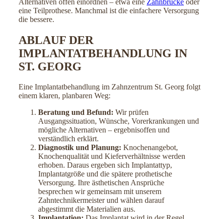
Alternativen offen einordnen – etwa eine
Zahnbrücke
oder
eine Teilprothese. Manchmal ist die einfachere Versorgung
die bessere.
ABLAUF DER
IMPLANTATBEHANDLUNG IN
ST. GEORG
Eine Implantatbehandlung im Zahnzentrum St. Georg folgt
einem klaren, planbaren Weg:
Beratung und Befund:
Wir prüfen
Ausgangssituation, Wünsche, Vorerkrankungen und
mögliche Alternativen – ergebnisoffen und
verständlich erklärt.
Diagnostik und Planung:
Knochenangebot,
Knochenqualität und Kieferverhältnisse werden
erhoben. Daraus ergeben sich Implantattyp,
Implantatgröße und die spätere prothetische
Versorgung. Ihre ästhetischen Ansprüche
besprechen wir gemeinsam mit unserem
Zahntechnikermeister und wählen darauf
abgestimmt die Materialien aus.
Implantation:
Das Implantat wird in der Regel