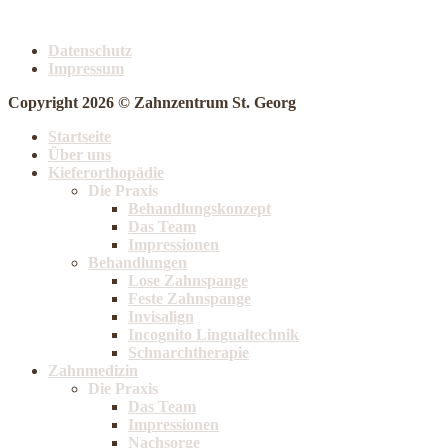
Datenschutz
Impressum
Copyright 2026 ©
Zahnzentrum St. Georg
Startseite
Über uns
Kieferorthopädie
Die Praxis
Behandlungskonzept
Das Team
Impressionen
Behandlungen
Lose Zahnspange
Feste Zahnspange
Invisalign
Incognito Lingualtechnik
Schnarchtherapie
Zahnmedizin
Die Praxis
Das Team
Impressionen
Nachsorge