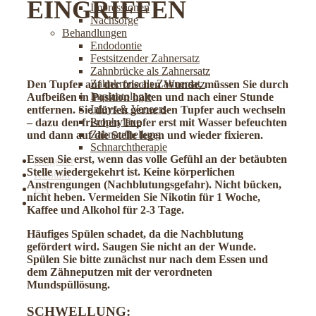
EINGRIFFEN
Impressionen
Nachsorge
Behandlungen
Endodontie
Festsitzender Zahnersatz
Zahnbrücke als Zahnersatz
Zahnkrone als Zahnersatz
Den Tupfer auf der frischen Wunde, müssen Sie durch
Implantologie
Aufbeißen in Position halten und nach einer Stunde
Inlays & Veneers
entfernen. Sie dürfen gerne den Tupfer auch wechseln
Prophylaxe
– dazu den frischen Tupfer erst mit Wasser befeuchten
Zahnaufhellung
und dann auf die Stelle legen und wieder fixieren.
Schnarchtherapie
Essen Sie erst, wenn das volle Gefühl an der betäubten
Ratgeber
Stelle wiedergekehrt ist. Keine körperlichen
Kontakt
Anstrengungen (Nachblutungsgefahr). Nicht bücken,
EN
nicht heben. Vermeiden Sie Nikotin für 1 Woche,
Jetzt online Termin buchen
Kaffee und Alkohol für 2-3 Tage.
Häufiges Spülen schadet, da die Nachblutung
gefördert wird. Saugen Sie nicht an der Wunde.
Spülen Sie bitte zunächst nur nach dem Essen und
dem Zähneputzen mit der verordneten
Mundspüllösung.
SCHWELLUNG: