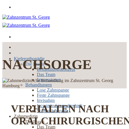
Zum
Jetzt online Termin buchen
Inhalt
springen
Startseite
Über uns
Kieferorthopädie
NACHSORGE
Die Praxis
Behandlungskonzept
Das Team
Impressionen
Behandlungen
Lose Zahnspange
Feste Zahnspange
Invisalign
VERHALTEN NACH
Incognito Lingualtechnik
Schnarchtherapie
Zahnmedizin
ORALCHIRURGISCHE
Die Praxis
Das Team