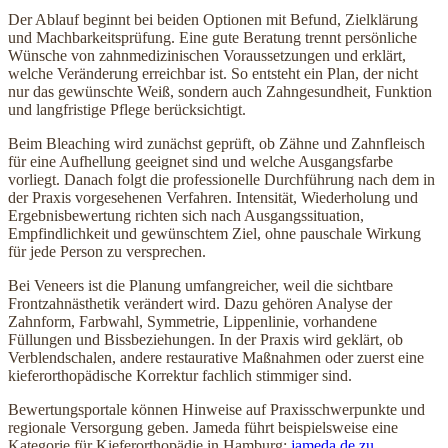
Der Ablauf beginnt bei beiden Optionen mit Befund, Zielklärung
und Machbarkeitsprüfung. Eine gute Beratung trennt persönliche
Wünsche von zahnmedizinischen Voraussetzungen und erklärt,
welche Veränderung erreichbar ist. So entsteht ein Plan, der nicht
nur das gewünschte Weiß, sondern auch Zahngesundheit, Funktion
und langfristige Pflege berücksichtigt.
Beim Bleaching wird zunächst geprüft, ob Zähne und Zahnfleisch
für eine Aufhellung geeignet sind und welche Ausgangsfarbe
vorliegt. Danach folgt die professionelle Durchführung nach dem in
der Praxis vorgesehenen Verfahren. Intensität, Wiederholung und
Ergebnisbewertung richten sich nach Ausgangssituation,
Empfindlichkeit und gewünschtem Ziel, ohne pauschale Wirkung
für jede Person zu versprechen.
Bei Veneers ist die Planung umfangreicher, weil die sichtbare
Frontzahnästhetik verändert wird. Dazu gehören Analyse der
Zahnform, Farbwahl, Symmetrie, Lippenlinie, vorhandene
Füllungen und Bissbeziehungen. In der Praxis wird geklärt, ob
Verblendschalen, andere restaurative Maßnahmen oder zuerst eine
kieferorthopädische Korrektur fachlich stimmiger sind.
Bewertungsportale können Hinweise auf Praxisschwerpunkte und
regionale Versorgung geben. Jameda führt beispielsweise eine
Kategorie für Kieferorthopädie in Hamburg:
jameda.de zu