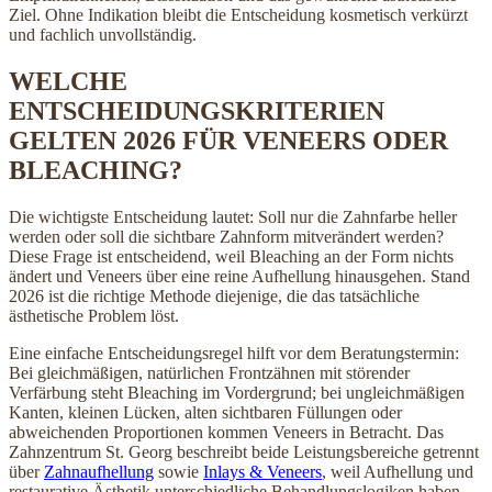
Ziel. Ohne Indikation bleibt die Entscheidung kosmetisch verkürzt
und fachlich unvollständig.
WELCHE
ENTSCHEIDUNGSKRITERIEN
GELTEN 2026 FÜR VENEERS ODER
BLEACHING?
Die wichtigste Entscheidung lautet: Soll nur die Zahnfarbe heller
werden oder soll die sichtbare Zahnform mitverändert werden?
Diese Frage ist entscheidend, weil Bleaching an der Form nichts
ändert und Veneers über eine reine Aufhellung hinausgehen. Stand
2026 ist die richtige Methode diejenige, die das tatsächliche
ästhetische Problem löst.
Eine einfache Entscheidungsregel hilft vor dem Beratungstermin:
Bei gleichmäßigen, natürlichen Frontzähnen mit störender
Verfärbung steht Bleaching im Vordergrund; bei ungleichmäßigen
Kanten, kleinen Lücken, alten sichtbaren Füllungen oder
abweichenden Proportionen kommen Veneers in Betracht. Das
Zahnzentrum St. Georg beschreibt beide Leistungsbereiche getrennt
über
Zahnaufhellung
sowie
Inlays & Veneers
, weil Aufhellung und
restaurative Ästhetik unterschiedliche Behandlungslogiken haben.