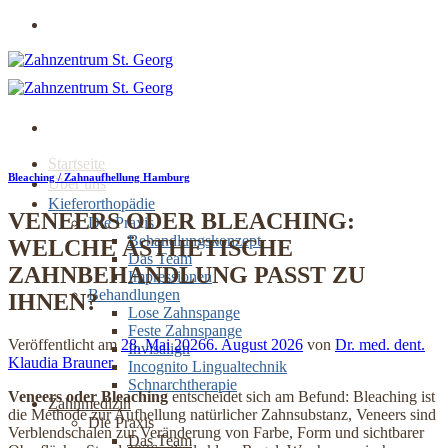
Zum
Jetzt online Termin buchen
Inhalt
springen
Startseite
Bleaching / Zahnaufhellung Hamburg
Über uns
Kieferorthopädie
VENEERS ODER BLEACHING:
Die Praxis
Behandlungskonzept
WELCHE ÄSTHETISCHE
Das Team
ZAHNBEHANDLUNG PASST ZU
Impressionen
Behandlungen
IHNEN?
Lose Zahnspange
Feste Zahnspange
Veröffentlicht am
28. Mai 2026
6. August 2026
von
Dr. med. dent.
Invisalign
Klaudia Brauner
Incognito Lingualtechnik
Schnarchtherapie
Veneers oder Bleaching
entscheidet sich am Befund: Bleaching ist
Zahnmedizin
die Methode zur Aufhellung natürlicher Zahnsubstanz, Veneers sind
Die Praxis
Verblendschalen zur Veränderung von Farbe, Form und sichtbarer
Das Team