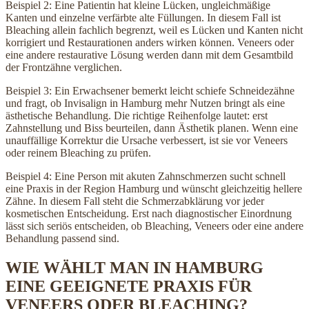
Beispiel 2: Eine Patientin hat kleine Lücken, ungleichmäßige
Kanten und einzelne verfärbte alte Füllungen. In diesem Fall ist
Bleaching allein fachlich begrenzt, weil es Lücken und Kanten nicht
korrigiert und Restaurationen anders wirken können. Veneers oder
eine andere restaurative Lösung werden dann mit dem Gesamtbild
der Frontzähne verglichen.
Beispiel 3: Ein Erwachsener bemerkt leicht schiefe Schneidezähne
und fragt, ob Invisalign in Hamburg mehr Nutzen bringt als eine
ästhetische Behandlung. Die richtige Reihenfolge lautet: erst
Zahnstellung und Biss beurteilen, dann Ästhetik planen. Wenn eine
unauffällige Korrektur die Ursache verbessert, ist sie vor Veneers
oder reinem Bleaching zu prüfen.
Beispiel 4: Eine Person mit akuten Zahnschmerzen sucht schnell
eine Praxis in der Region Hamburg und wünscht gleichzeitig hellere
Zähne. In diesem Fall steht die Schmerzabklärung vor jeder
kosmetischen Entscheidung. Erst nach diagnostischer Einordnung
lässt sich seriös entscheiden, ob Bleaching, Veneers oder eine andere
Behandlung passend sind.
WIE WÄHLT MAN IN HAMBURG
EINE GEEIGNETE PRAXIS FÜR
VENEERS ODER BLEACHING?