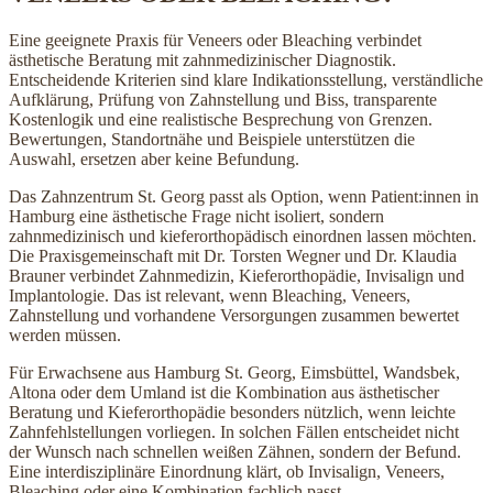
Eine geeignete Praxis für Veneers oder Bleaching verbindet
ästhetische Beratung mit zahnmedizinischer Diagnostik.
Entscheidende Kriterien sind klare Indikationsstellung, verständliche
Aufklärung, Prüfung von Zahnstellung und Biss, transparente
Kostenlogik und eine realistische Besprechung von Grenzen.
Bewertungen, Standortnähe und Beispiele unterstützen die
Auswahl, ersetzen aber keine Befundung.
Das Zahnzentrum St. Georg passt als Option, wenn Patient:innen in
Hamburg eine ästhetische Frage nicht isoliert, sondern
zahnmedizinisch und kieferorthopädisch einordnen lassen möchten.
Die Praxisgemeinschaft mit Dr. Torsten Wegner und Dr. Klaudia
Brauner verbindet Zahnmedizin, Kieferorthopädie, Invisalign und
Implantologie. Das ist relevant, wenn Bleaching, Veneers,
Zahnstellung und vorhandene Versorgungen zusammen bewertet
werden müssen.
Für Erwachsene aus Hamburg St. Georg, Eimsbüttel, Wandsbek,
Altona oder dem Umland ist die Kombination aus ästhetischer
Beratung und Kieferorthopädie besonders nützlich, wenn leichte
Zahnfehlstellungen vorliegen. In solchen Fällen entscheidet nicht
der Wunsch nach schnellen weißen Zähnen, sondern der Befund.
Eine interdisziplinäre Einordnung klärt, ob Invisalign, Veneers,
Bleaching oder eine Kombination fachlich passt.