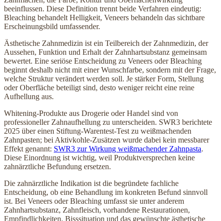
beeinflussen. Diese Definition trennt beide Verfahren eindeutig:
Bleaching behandelt Helligkeit, Veneers behandeln das sichtbare
Erscheinungsbild umfassender.
Ästhetische Zahnmedizin ist ein Teilbereich der Zahnmedizin, der
Aussehen, Funktion und Erhalt der Zahnhartsubstanz gemeinsam
bewertet. Eine seriöse Entscheidung zu Veneers oder Bleaching
beginnt deshalb nicht mit einer Wunschfarbe, sondern mit der Frage,
welche Struktur verändert werden soll. Je stärker Form, Stellung
oder Oberfläche beteiligt sind, desto weniger reicht eine reine
Aufhellung aus.
Whitening-Produkte aus Drogerie oder Handel sind von
professioneller Zahnaufhellung zu unterscheiden. SWR3 berichtete
2025 über einen Stiftung-Warentest-Test zu weißmachenden
Zahnpasten; bei Aktivkohle-Zusätzen wurde dabei kein messbarer
Effekt genannt:
SWR3 zur Wirkung weißmachender Zahnpasta
.
Diese Einordnung ist wichtig, weil Produktversprechen keine
zahnärztliche Befundung ersetzen.
Die zahnärztliche Indikation ist die begründete fachliche
Entscheidung, ob eine Behandlung im konkreten Befund sinnvoll
ist. Bei Veneers oder Bleaching umfasst sie unter anderem
Zahnhartsubstanz, Zahnfleisch, vorhandene Restaurationen,
Empfindlichkeiten, Bisssituation und das gewünschte ästhetische