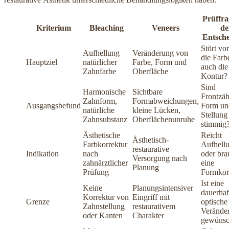
Prüffra
Kriterium
Bleaching
Veneers
de
Entsch
Stört vo
Aufhellung
Veränderung von
die Farb
Hauptziel
natürlicher
Farbe, Form und
auch die
Zahnfarbe
Oberfläche
Kontur?
Sind
Harmonische
Sichtbare
Frontzäh
Zahnform,
Formabweichungen,
Ausgangsbefund
Form un
natürliche
kleine Lücken,
Stellung 
Zahnsubstanz
Oberflächenunruhe
stimmig
Ästhetische
Reicht
Ästhetisch-
Farbkorrektur
Aufhell
restaurative
Indikation
nach
oder bra
Versorgung nach
zahnärztlicher
eine
Planung
Prüfung
Formkor
Ist eine
Keine
Planungsintensiver
dauerhaf
Korrektur von
Eingriff mit
Grenze
optische
Zahnstellung
restaurativem
Verände
oder Kanten
Charakter
gewünsc