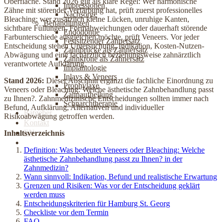
Oberfläche. Stand 2026 gilt als klare Regel: Wer harmonische
Impressionen
Zähne mit störender Verfärbung hat, prüft zuerst professionelles
Nachsorge
Bleaching; wer zusätzlich kleine Lücken, unruhige Kanten,
Behandlungen
sichtbare Füllungen, Formabweichungen oder dauerhaft störende
Endodontie
Farbunterschiede ausgleichen möchte, prüft Veneers. Vor jeder
Festsitzender Zahnersatz
Entscheidung stehen Untersuchung, Indikation, Kosten-Nutzen-
Zahnbrücke als Zahnersatz
Abwägung und eine fachärztlich beziehungsweise zahnärztlich
Zahnkrone als Zahnersatz
verantwortete Aufklärung.
Implantologie
Inlays & Veneers
Stand 2026:
Dieser Abschnitt ergänzt die fachliche Einordnung zu
Prophylaxe
Veneers oder Bleaching: Welche ästhetische Zahnbehandlung passt
Zahnaufhellung
zu Ihnen?. Zahnmedizinische Entscheidungen sollten immer nach
Schnarchtherapie
Befund, Aufklärung, Alternativen und individueller
Ratgeber
Risikoabwägung getroffen werden.
Kontakt
EN
Inhaltsverzeichnis
Jetzt online Termin buchen
Definition: Was bedeutet Veneers oder Bleaching: Welche
ästhetische Zahnbehandlung passt zu Ihnen? in der
Zahnmedizin?
Wann sinnvoll: Indikation, Befund und realistische Erwartung
Grenzen und Risiken: Was vor der Entscheidung geklärt
werden muss
Entscheidungskriterien für Hamburg St. Georg
Checkliste vor dem Termin
FAQ