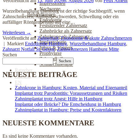
Veröffentlicht am
13. Juni 2026
6. August 2026
von
Felix Ament
Impressionen
Nachsorge
Wurzelbehandlung Hamburg ist der richtige Suchbegriff, wenn
Behandlungen
Zahnschmerzen, Aufbissbeschwerden, Schwellung oder ein
Endodontie
auffälliger Röntgenbefund auf eine…
Festsitzender Zahnersatz
Zahnbrücke als Zahnersatz
Weiterlesen
→
Zahnkrone als Zahnersatz
Veröffentlicht am
Zahnerhalt, Endodontie & akute Zahnschmerzen
Implantologie
|
Markiert
Endodontie Hamburg
,
Wurzelbehandlung Hamburg
,
Inlays & Veneers
Zahnarzt Notfall St. Georg
,
Zahnschmerzen Hamburg Mitte
Prophylaxe
Suchen
Zahnaufhellung
Suchen
Schnarchtherapie
Ratgeber
NEUESTE BEITRÄGE
Kontakt
EN
Zahnkrone in Hamburg: Kosten, Material und Eigenanteil
Jetzt online Termin buchen
Implantat trotz Parodontitis: Voraussetzungen und Risiken
Zahnimplantat trotz Angst: Hilfe in Hamburg
Implantat oder Brücke? Die Entscheidung in Hamburg
Zahnimplantat in Hamburg: Preise und Kostenfaktoren
NEUESTE KOMMENTARE
Es sind keine Kommentare vorhanden.