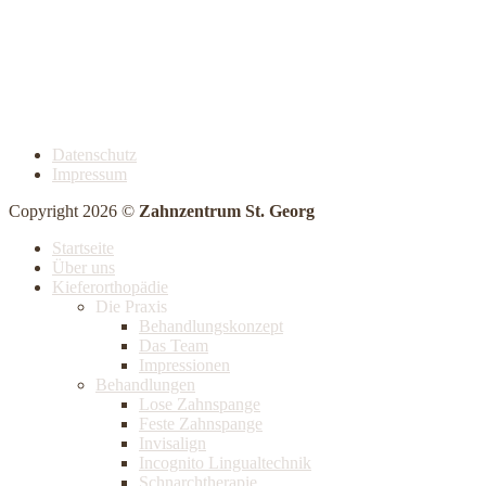
Datenschutz
Impressum
Copyright 2026 ©
Zahnzentrum St. Georg
Startseite
Über uns
Kieferorthopädie
Die Praxis
Behandlungskonzept
Das Team
Impressionen
Behandlungen
Lose Zahnspange
Feste Zahnspange
Invisalign
Incognito Lingualtechnik
Schnarchtherapie