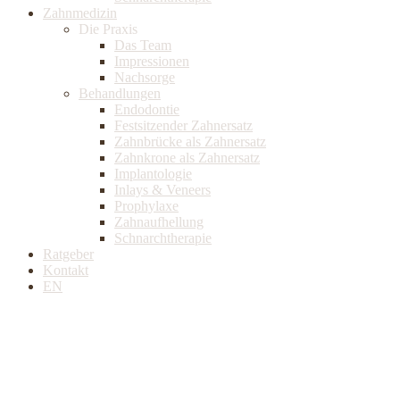
Zahnmedizin
Die Praxis
Das Team
Impressionen
Nachsorge
Behandlungen
Endodontie
Festsitzender Zahnersatz
Zahnbrücke als Zahnersatz
Zahnkrone als Zahnersatz
Implantologie
Inlays & Veneers
Prophylaxe
Zahnaufhellung
Schnarchtherapie
Ratgeber
Kontakt
EN