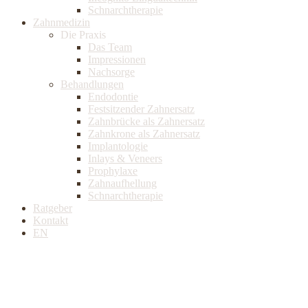
Schnarchtherapie
Zahnmedizin
Die Praxis
Das Team
Impressionen
Nachsorge
Behandlungen
Endodontie
Festsitzender Zahnersatz
Zahnbrücke als Zahnersatz
Zahnkrone als Zahnersatz
Implantologie
Inlays & Veneers
Prophylaxe
Zahnaufhellung
Schnarchtherapie
Ratgeber
Kontakt
EN