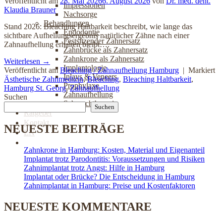
Veröffentlicht am
28. Mai 2026
6. August 2026
von
Dr. med. dent.
Impressionen
Klaudia Brauner
Nachsorge
Behandlungen
Stand 2026: Bleaching Haltbarkeit beschreibt, wie lange das
Endodontie
sichtbare Aufhellungsergebnis natürlicher Zähne nach einer
Festsitzender Zahnersatz
Zahnaufhellung erhalten bleibt….
Zahnbrücke als Zahnersatz
Zahnkrone als Zahnersatz
Weiterlesen
→
Implantologie
Veröffentlicht am
Bleaching / Zahnaufhellung Hamburg
|
Markiert
Inlays & Veneers
Ästhetische Zahnmedizin
,
Bleaching
,
Bleaching Haltbarkeit
,
Prophylaxe
Hamburg St. Georg
,
Zahnaufhellung
Zahnaufhellung
Suchen
Schnarchtherapie
Suchen
Ratgeber
Kontakt
NEUESTE BEITRÄGE
EN
Jetzt online Termin buchen
Zahnkrone in Hamburg: Kosten, Material und Eigenanteil
Implantat trotz Parodontitis: Voraussetzungen und Risiken
Zahnimplantat trotz Angst: Hilfe in Hamburg
Implantat oder Brücke? Die Entscheidung in Hamburg
Zahnimplantat in Hamburg: Preise und Kostenfaktoren
NEUESTE KOMMENTARE