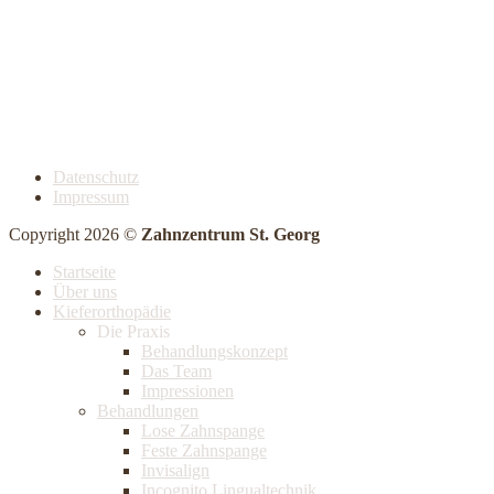
Datenschutz
Impressum
Copyright 2026 ©
Zahnzentrum St. Georg
Startseite
Über uns
Kieferorthopädie
Die Praxis
Behandlungskonzept
Das Team
Impressionen
Behandlungen
Lose Zahnspange
Feste Zahnspange
Invisalign
Incognito Lingualtechnik