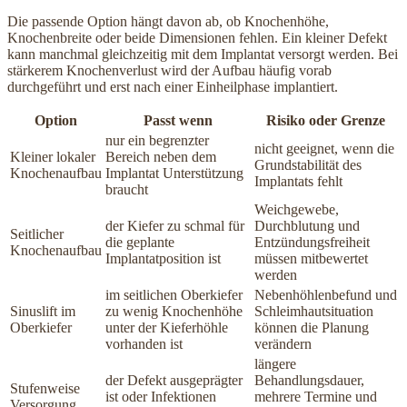
Die passende Option hängt davon ab, ob Knochenhöhe,
Knochenbreite oder beide Dimensionen fehlen. Ein kleiner Defekt
kann manchmal gleichzeitig mit dem Implantat versorgt werden. Bei
stärkerem Knochenverlust wird der Aufbau häufig vorab
durchgeführt und erst nach einer Einheilphase implantiert.
Option
Passt wenn
Risiko oder Grenze
nur ein begrenzter
nicht geeignet, wenn die
Kleiner lokaler
Bereich neben dem
Grundstabilität des
Knochenaufbau
Implantat Unterstützung
Implantats fehlt
braucht
Weichgewebe,
der Kiefer zu schmal für
Durchblutung und
Seitlicher
die geplante
Entzündungsfreiheit
Knochenaufbau
Implantatposition ist
müssen mitbewertet
werden
im seitlichen Oberkiefer
Nebenhöhlenbefund und
Sinuslift im
zu wenig Knochenhöhe
Schleimhautsituation
Oberkiefer
unter der Kieferhöhle
können die Planung
vorhanden ist
verändern
längere
der Defekt ausgeprägter
Behandlungsdauer,
Stufenweise
ist oder Infektionen
mehrere Termine und
Versorgung