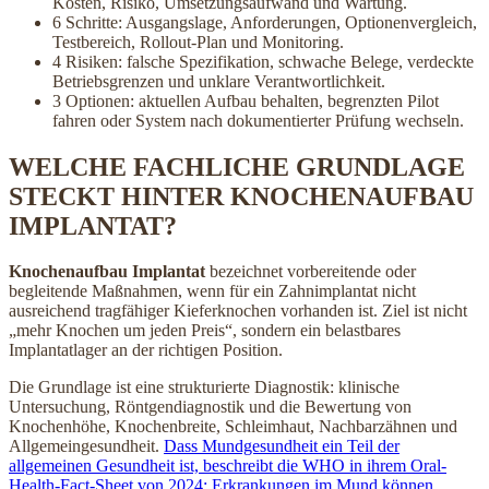
Kosten, Risiko, Umsetzungsaufwand und Wartung.
6 Schritte: Ausgangslage, Anforderungen, Optionenvergleich,
Testbereich, Rollout-Plan und Monitoring.
4 Risiken: falsche Spezifikation, schwache Belege, verdeckte
Betriebsgrenzen und unklare Verantwortlichkeit.
3 Optionen: aktuellen Aufbau behalten, begrenzten Pilot
fahren oder System nach dokumentierter Prüfung wechseln.
WELCHE FACHLICHE GRUNDLAGE
STECKT HINTER KNOCHENAUFBAU
IMPLANTAT?
Knochenaufbau Implantat
bezeichnet vorbereitende oder
begleitende Maßnahmen, wenn für ein Zahnimplantat nicht
ausreichend tragfähiger Kieferknochen vorhanden ist. Ziel ist nicht
„mehr Knochen um jeden Preis“, sondern ein belastbares
Implantatlager an der richtigen Position.
Die Grundlage ist eine strukturierte Diagnostik: klinische
Untersuchung, Röntgendiagnostik und die Bewertung von
Knochenhöhe, Knochenbreite, Schleimhaut, Nachbarzähnen und
Allgemeingesundheit.
Dass Mundgesundheit ein Teil der
allgemeinen Gesundheit ist, beschreibt die WHO in ihrem Oral-
Health-Fact-Sheet von 2024; Erkrankungen im Mund können