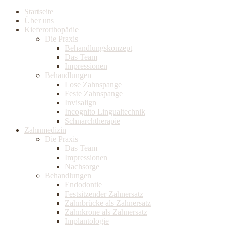
Startseite
Über uns
Kieferorthopädie
Die Praxis
Behandlungskonzept
Das Team
Impressionen
Behandlungen
Lose Zahnspange
Feste Zahnspange
Invisalign
Incognito Lingualtechnik
Schnarchtherapie
Zahnmedizin
Die Praxis
Das Team
Impressionen
Nachsorge
Behandlungen
Endodontie
Festsitzender Zahnersatz
Zahnbrücke als Zahnersatz
Zahnkrone als Zahnersatz
Implantologie