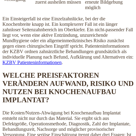
zuerst ausheilen müssen
erneute Bildgebung
möglich
Ein Einsteigerfall ist eine Einzelzahnlücke, bei der die
Knochenbreite knapp ist. Ein komplexerer Fall ist ein länger
zahnloser Seitenzahnbereich im Oberkiefer. Ein nicht-passender Fall
liegt vor, wenn eine aktive Entzündung, unzureichende
Mundhygiene oder ein allgemeinmedizinisches Risiko zunächst
gegen einen chirurgischen Eingriff spricht. Patienteninformationen
der KZBV ordnen zahnärztliche Behandlungen grundsätzlich als
individuelle Planung nach Befund, Aufklärung und Alternativen ein:
KZBV Patienteninformationen
.
WELCHE PREISFAKTOREN
VERÄNDERN AUFWAND, RISIKO UND
NUTZEN BEI KNOCHENAUFBAU
IMPLANTAT?
Die Kosten/Nutzen-Abwägung bei Knochenaufbau Implantat
entsteht nicht nur durch das Material. Sie ergibt sich aus
Defektgröße, Operationsmethode, Diagnostik, Zahl der Implantate,
Behandlungszeit, Nachsorge und möglicher provisorischer
Versorgung. Eine seriöse Einschätzung trennt daher drei Fragen: Ist