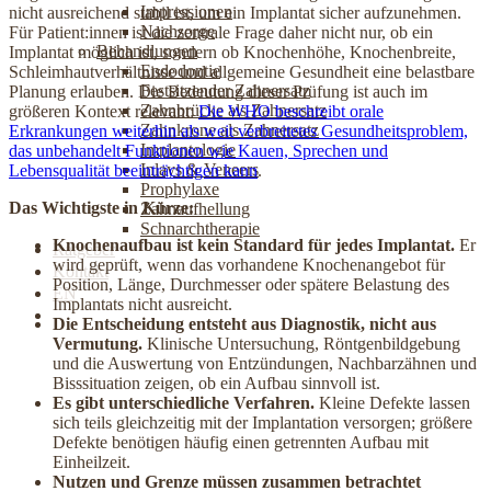
Impressionen
nicht ausreichend stabil ist, um ein Implantat sicher aufzunehmen.
Nachsorge
Für Patient:innen ist die zentrale Frage daher nicht nur, ob ein
Behandlungen
Implantat möglich ist, sondern ob Knochenhöhe, Knochenbreite,
Endodontie
Schleimhautverhältnisse und allgemeine Gesundheit eine belastbare
Festsitzender Zahnersatz
Planung erlauben. Die Bedeutung dieser Prüfung ist auch im
Zahnbrücke als Zahnersatz
größeren Kontext relevant:
Die WHO beschreibt orale
Zahnkrone als Zahnersatz
Erkrankungen weiterhin als weit verbreitetes Gesundheitsproblem,
Implantologie
das unbehandelt Funktionen wie Kauen, Sprechen und
Inlays & Veneers
Lebensqualität beeinträchtigen kann
.
Prophylaxe
Das Wichtigste in Kürze:
Zahnaufhellung
Schnarchtherapie
Knochenaufbau ist kein Standard für jedes Implantat.
Er
Ratgeber
wird geprüft, wenn das vorhandene Knochenangebot für
Kontakt
Position, Länge, Durchmesser oder spätere Belastung des
EN
Implantats nicht ausreicht.
Jetzt online Termin buchen
Die Entscheidung entsteht aus Diagnostik, nicht aus
Vermutung.
Klinische Untersuchung, Röntgenbildgebung
und die Auswertung von Entzündungen, Nachbarzähnen und
Bisssituation zeigen, ob ein Aufbau sinnvoll ist.
Es gibt unterschiedliche Verfahren.
Kleine Defekte lassen
sich teils gleichzeitig mit der Implantation versorgen; größere
Defekte benötigen häufig einen getrennten Aufbau mit
Einheilzeit.
Nutzen und Grenze müssen zusammen betrachtet