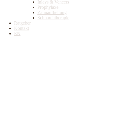
Inlays & Veneers
Prophylaxe
Zahnaufhellung
Schnarchtherapie
Ratgeber
Kontakt
EN