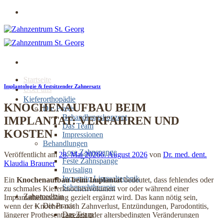
Zum
Jetzt online Termin buchen
Inhalt
springen
Startseite
Implantologie & festsitzender Zahnersatz
Über uns
Kieferorthopädie
KNOCHENAUFBAU BEIM
Die Praxis
Behandlungskonzept
IMPLANTAT: VERFAHREN UND
Das Team
KOSTEN
Impressionen
Behandlungen
Lose Zahnspange
Veröffentlicht am
28. Mai 2026
6. August 2026
von
Dr. med. dent.
Feste Zahnspange
Klaudia Brauner
Invisalign
Incognito Lingualtechnik
Ein
Knochenaufbau beim Implantat
bedeutet, dass fehlendes oder
Schnarchtherapie
zu schmales Kieferknochenvolumen vor oder während einer
Zahnmedizin
Implantatbehandlung gezielt ergänzt wird. Das kann nötig sein,
Die Praxis
wenn der Knochen nach Zahnverlust, Entzündungen, Parodontitis,
Das Team
längerer Prothesentragezeit oder altersbedingten Veränderungen