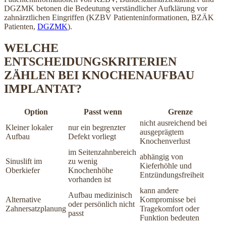
DGZMK betonen die Bedeutung verständlicher Aufklärung vor
zahnärztlichen Eingriffen (KZBV Patienteninformationen, BZÄK
Patienten,
DGZMK
).
WELCHE
ENTSCHEIDUNGSKRITERIEN
ZÄHLEN BEI KNOCHENAUFBAU
IMPLANTAT?
Option
Passt wenn
Grenze
nicht ausreichend bei
Kleiner lokaler
nur ein begrenzter
ausgeprägtem
Aufbau
Defekt vorliegt
Knochenverlust
im Seitenzahnbereich
abhängig von
Sinuslift im
zu wenig
Kieferhöhle und
Oberkiefer
Knochenhöhe
Entzündungsfreiheit
vorhanden ist
kann andere
Aufbau medizinisch
Alternative
Kompromisse bei
oder persönlich nicht
Zahnersatzplanung
Tragekomfort oder
passt
Funktion bedeuten