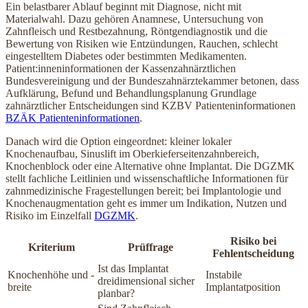
Ein belastbarer Ablauf beginnt mit Diagnose, nicht mit
Materialwahl. Dazu gehören Anamnese, Untersuchung von
Zahnfleisch und Restbezahnung, Röntgendiagnostik und die
Bewertung von Risiken wie Entzündungen, Rauchen, schlecht
eingestelltem Diabetes oder bestimmten Medikamenten.
Patient:inneninformationen der Kassenzahnärztlichen
Bundesvereinigung und der Bundeszahnärztekammer betonen, dass
Aufklärung, Befund und Behandlungsplanung Grundlage
zahnärztlicher Entscheidungen sind KZBV Patienteninformationen
BZÄK Patienteninformationen
.
Danach wird die Option eingeordnet: kleiner lokaler
Knochenaufbau, Sinuslift im Oberkieferseitenzahnbereich,
Knochenblock oder eine Alternative ohne Implantat. Die DGZMK
stellt fachliche Leitlinien und wissenschaftliche Informationen für
zahnmedizinische Fragestellungen bereit; bei Implantologie und
Knochenaugmentation geht es immer um Indikation, Nutzen und
Risiko im Einzelfall
DGZMK
.
Risiko bei
Kriterium
Prüffrage
Fehlentscheidung
Ist das Implantat
Knochenhöhe und -
Instabile
dreidimensional sicher
breite
Implantatposition
planbar?