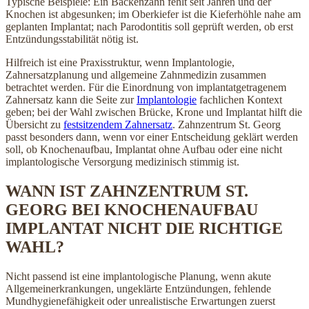
Typische Beispiele: Ein Backenzahn fehlt seit Jahren und der
Knochen ist abgesunken; im Oberkiefer ist die Kieferhöhle nahe am
geplanten Implantat; nach Parodontitis soll geprüft werden, ob erst
Entzündungsstabilität nötig ist.
Hilfreich ist eine Praxisstruktur, wenn Implantologie,
Zahnersatzplanung und allgemeine Zahnmedizin zusammen
betrachtet werden. Für die Einordnung von implantatgetragenem
Zahnersatz kann die Seite zur
Implantologie
fachlichen Kontext
geben; bei der Wahl zwischen Brücke, Krone und Implantat hilft die
Übersicht zu
festsitzendem Zahnersatz
. Zahnzentrum St. Georg
passt besonders dann, wenn vor einer Entscheidung geklärt werden
soll, ob Knochenaufbau, Implantat ohne Aufbau oder eine nicht
implantologische Versorgung medizinisch stimmig ist.
WANN IST ZAHNZENTRUM ST.
GEORG BEI KNOCHENAUFBAU
IMPLANTAT NICHT DIE RICHTIGE
WAHL?
Nicht passend ist eine implantologische Planung, wenn akute
Allgemeinerkrankungen, ungeklärte Entzündungen, fehlende
Mundhygienefähigkeit oder unrealistische Erwartungen zuerst