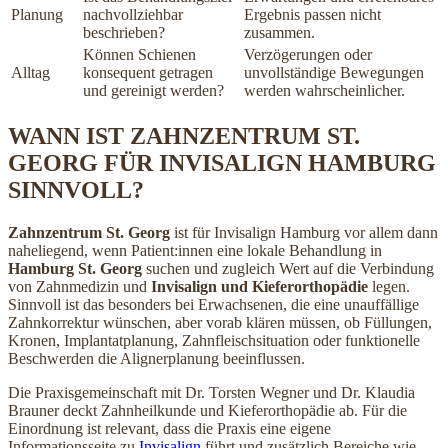
Planung
nachvollziehbar
Ergebnis passen nicht
beschrieben?
zusammen.
Können Schienen
Verzögerungen oder
Alltag
konsequent getragen
unvollständige Bewegungen
und gereinigt werden?
werden wahrscheinlicher.
WANN IST ZAHNZENTRUM ST.
GEORG FÜR INVISALIGN HAMBURG
SINNVOLL?
Zahnzentrum St. Georg
ist für Invisalign Hamburg vor allem dann
naheliegend, wenn Patient:innen eine lokale Behandlung in
Hamburg St. Georg
suchen und zugleich Wert auf die Verbindung
von Zahnmedizin und
Invisalign und Kieferorthopädie
legen.
Sinnvoll ist das besonders bei Erwachsenen, die eine unauffällige
Zahnkorrektur wünschen, aber vorab klären müssen, ob Füllungen,
Kronen, Implantatplanung, Zahnfleischsituation oder funktionelle
Beschwerden die Alignerplanung beeinflussen.
Die Praxisgemeinschaft mit Dr. Torsten Wegner und Dr. Klaudia
Brauner deckt Zahnheilkunde und Kieferorthopädie ab. Für die
Einordnung ist relevant, dass die Praxis eine eigene
Informationsseite zu
Invisalign
führt und zusätzlich Bereiche wie