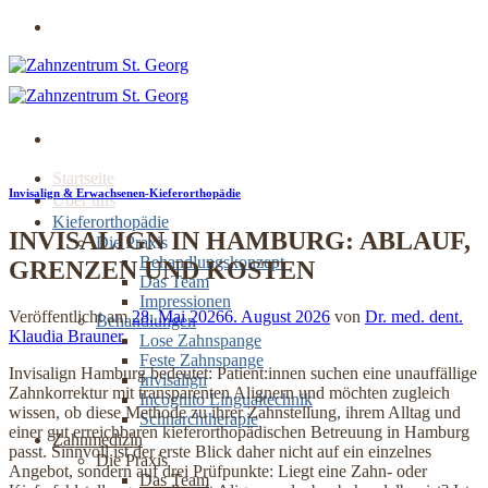
Zum
Jetzt online Termin buchen
Inhalt
springen
Startseite
Invisalign & Erwachsenen-Kieferorthopädie
Über uns
Kieferorthopädie
INVISALIGN IN HAMBURG: ABLAUF,
Die Praxis
Behandlungskonzept
GRENZEN UND KOSTEN
Das Team
Impressionen
Veröffentlicht am
28. Mai 2026
6. August 2026
von
Dr. med. dent.
Behandlungen
Klaudia Brauner
Lose Zahnspange
Feste Zahnspange
Invisalign Hamburg bedeutet: Patient:innen suchen eine unauffällige
Invisalign
Zahnkorrektur mit transparenten Alignern und möchten zugleich
Incognito Lingualtechnik
wissen, ob diese Methode zu ihrer Zahnstellung, ihrem Alltag und
Schnarchtherapie
einer gut erreichbaren kieferorthopädischen Betreuung in Hamburg
Zahnmedizin
passt. Sinnvoll ist der erste Blick daher nicht auf ein einzelnes
Die Praxis
Angebot, sondern auf drei Prüfpunkte: Liegt eine Zahn- oder
Das Team