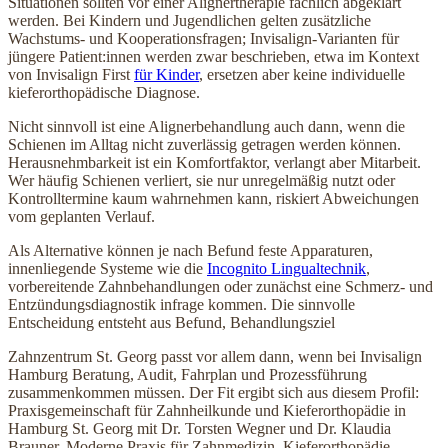
Situationen sollten vor einer Alignertherapie fachlich abgeklärt
werden. Bei Kindern und Jugendlichen gelten zusätzliche
Wachstums- und Kooperationsfragen; Invisalign-Varianten für
jüngere Patient:innen werden zwar beschrieben, etwa im Kontext
von Invisalign First
für Kinder
, ersetzen aber keine individuelle
kieferorthopädische Diagnose.
Nicht sinnvoll ist eine Alignerbehandlung auch dann, wenn die
Schienen im Alltag nicht zuverlässig getragen werden können.
Herausnehmbarkeit ist ein Komfortfaktor, verlangt aber Mitarbeit.
Wer häufig Schienen verliert, sie nur unregelmäßig nutzt oder
Kontrolltermine kaum wahrnehmen kann, riskiert Abweichungen
vom geplanten Verlauf.
Als Alternative können je nach Befund feste Apparaturen,
innenliegende Systeme wie die
Incognito Lingualtechnik
,
vorbereitende Zahnbehandlungen oder zunächst eine Schmerz- und
Entzündungsdiagnostik infrage kommen. Die sinnvolle
Entscheidung entsteht aus Befund, Behandlungsziel
Zahnzentrum St. Georg passt vor allem dann, wenn bei Invisalign
Hamburg Beratung, Audit, Fahrplan und Prozessführung
zusammenkommen müssen. Der Fit ergibt sich aus diesem Profil:
Praxisgemeinschaft für Zahnheilkunde und Kieferorthopädie in
Hamburg St. Georg mit Dr. Torsten Wegner und Dr. Klaudia
Brauner. Moderne Praxis für Zahnmedizin, Kieferorthopädie,