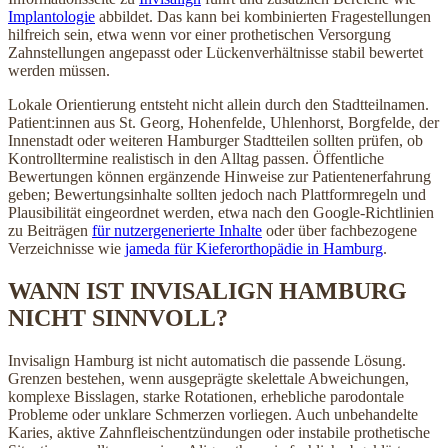
Implantologie
abbildet. Das kann bei kombinierten Fragestellungen
hilfreich sein, etwa wenn vor einer prothetischen Versorgung
Zahnstellungen angepasst oder Lückenverhältnisse stabil bewertet
werden müssen.
Lokale Orientierung entsteht nicht allein durch den Stadtteilnamen.
Patient:innen aus St. Georg, Hohenfelde, Uhlenhorst, Borgfelde, der
Innenstadt oder weiteren Hamburger Stadtteilen sollten prüfen, ob
Kontrolltermine realistisch in den Alltag passen. Öffentliche
Bewertungen können ergänzende Hinweise zur Patientenerfahrung
geben; Bewertungsinhalte sollten jedoch nach Plattformregeln und
Plausibilität eingeordnet werden, etwa nach den Google-Richtlinien
zu Beiträgen
für nutzergenerierte Inhalte
oder über fachbezogene
Verzeichnisse wie
jameda für Kieferorthopädie in Hamburg
.
WANN IST INVISALIGN HAMBURG
NICHT SINNVOLL?
Invisalign Hamburg ist nicht automatisch die passende Lösung.
Grenzen bestehen, wenn ausgeprägte skelettale Abweichungen,
komplexe Bisslagen, starke Rotationen, erhebliche parodontale
Probleme oder unklare Schmerzen vorliegen. Auch unbehandelte
Karies, aktive Zahnfleischentzündungen oder instabile prothetische