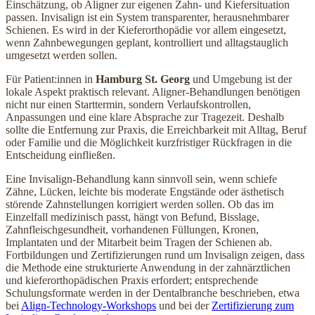
Einschätzung, ob Aligner zur eigenen Zahn- und Kiefersituation
passen. Invisalign ist ein System transparenter, herausnehmbarer
Schienen. Es wird in der Kieferorthopädie vor allem eingesetzt,
wenn Zahnbewegungen geplant, kontrolliert und alltagstauglich
umgesetzt werden sollen.
Für Patient:innen in
Hamburg St. Georg
und Umgebung ist der
lokale Aspekt praktisch relevant. Aligner-Behandlungen benötigen
nicht nur einen Starttermin, sondern Verlaufskontrollen,
Anpassungen und eine klare Absprache zur Tragezeit. Deshalb
sollte die Entfernung zur Praxis, die Erreichbarkeit mit Alltag, Beruf
oder Familie und die Möglichkeit kurzfristiger Rückfragen in die
Entscheidung einfließen.
Eine Invisalign-Behandlung kann sinnvoll sein, wenn schiefe
Zähne, Lücken, leichte bis moderate Engstände oder ästhetisch
störende Zahnstellungen korrigiert werden sollen. Ob das im
Einzelfall medizinisch passt, hängt von Befund, Bisslage,
Zahnfleischgesundheit, vorhandenen Füllungen, Kronen,
Implantaten und der Mitarbeit beim Tragen der Schienen ab.
Fortbildungen und Zertifizierungen rund um Invisalign zeigen, dass
die Methode eine strukturierte Anwendung in der zahnärztlichen
und kieferorthopädischen Praxis erfordert; entsprechende
Schulungsformate werden in der Dentalbranche beschrieben, etwa
bei
Align-Technology-Workshops
und bei der
Zertifizierung zum