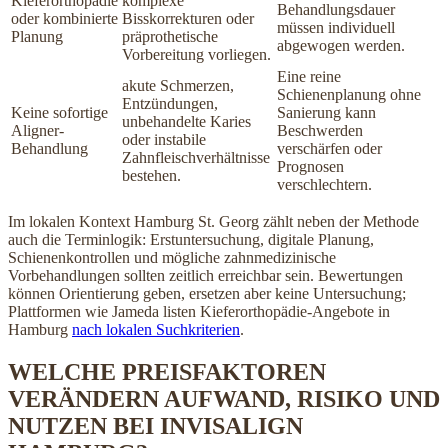
Kieferorthopädie
komplexe
Behandlungsdauer
oder kombinierte
Bisskorrekturen oder
müssen individuell
Planung
präprothetische
abgewogen werden.
Vorbereitung vorliegen.
Eine reine
akute Schmerzen,
Schienenplanung ohne
Entzündungen,
Keine sofortige
Sanierung kann
unbehandelte Karies
Aligner-
Beschwerden
oder instabile
Behandlung
verschärfen oder
Zahnfleischverhältnisse
Prognosen
bestehen.
verschlechtern.
Im lokalen Kontext Hamburg St. Georg zählt neben der Methode
auch die Terminlogik: Erstuntersuchung, digitale Planung,
Schienenkontrollen und mögliche zahnmedizinische
Vorbehandlungen sollten zeitlich erreichbar sein. Bewertungen
können Orientierung geben, ersetzen aber keine Untersuchung;
Plattformen wie Jameda listen Kieferorthopädie-Angebote in
Hamburg
nach lokalen Suchkriterien
.
WELCHE PREISFAKTOREN
VERÄNDERN AUFWAND, RISIKO UND
NUTZEN BEI INVISALIGN