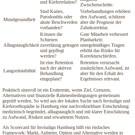
und Kieferrelation?
Zwischenschritte.
Sind Karies,
Vorbehandlungen erhöhen
Parodontitis oder
den Aufwand, schützen
Mundgesundheit
akute Beschwerden
aber die Prognose der
vorhanden?
Zahnkorrektur.
Können die
Gute Mitarbeit verbessert
Schienen
Planbarkeit;
Alltagstauglichkeit
zuverlässig getragen
unregelmäßiges Tragen
und gepflegt
erhöht das Risiko für
werden?
Korrekturschleifen.
Ist eine Retention
Retention verursacht
nach der aktiven
zusätzlichen Aufwand, ist
Langzeitstabilität
Behandlung
aber für den Erhalt des
eingeplant?
Ergebnisses relevant.
Praktisch sinnvoll ist ein Ersttermin, wenn Ziel, Grenzen,
Alternativen und finanzielle Rahmenbedingungen gemeinsam
geprüft werden. So wird aus der lokalen Suche nach Invisalign und
Kieferorthopädie in Hamburg eine nachvollziehbare Entscheidung:
medizinisch begründet, alltagstauglich und mit klarer Einschätzung
zu Aufwand, Risiken und erwartetem Nutzen.
Als Scorecard für Invisalign Hamburg hilft ein einfaches
Framework: Markt, Anbieter, Option und Alternative werden in