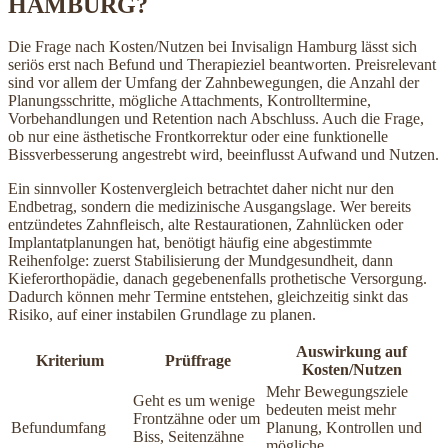
HAMBURG?
Die Frage nach Kosten/Nutzen bei Invisalign Hamburg lässt sich
seriös erst nach Befund und Therapieziel beantworten. Preisrelevant
sind vor allem der Umfang der Zahnbewegungen, die Anzahl der
Planungsschritte, mögliche Attachments, Kontrolltermine,
Vorbehandlungen und Retention nach Abschluss. Auch die Frage,
ob nur eine ästhetische Frontkorrektur oder eine funktionelle
Bissverbesserung angestrebt wird, beeinflusst Aufwand und Nutzen.
Ein sinnvoller Kostenvergleich betrachtet daher nicht nur den
Endbetrag, sondern die medizinische Ausgangslage. Wer bereits
entzündetes Zahnfleisch, alte Restaurationen, Zahnlücken oder
Implantatplanungen hat, benötigt häufig eine abgestimmte
Reihenfolge: zuerst Stabilisierung der Mundgesundheit, dann
Kieferorthopädie, danach gegebenenfalls prothetische Versorgung.
Dadurch können mehr Termine entstehen, gleichzeitig sinkt das
Risiko, auf einer instabilen Grundlage zu planen.
Auswirkung auf
Kriterium
Prüffrage
Kosten/Nutzen
Mehr Bewegungsziele
Geht es um wenige
bedeuten meist mehr
Frontzähne oder um
Befundumfang
Planung, Kontrollen und
Biss, Seitenzähne
mögliche