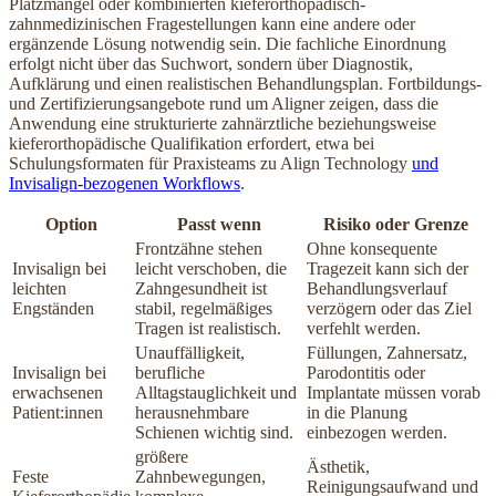
Platzmangel oder kombinierten kieferorthopädisch-
zahnmedizinischen Fragestellungen kann eine andere oder
ergänzende Lösung notwendig sein. Die fachliche Einordnung
erfolgt nicht über das Suchwort, sondern über Diagnostik,
Aufklärung und einen realistischen Behandlungsplan. Fortbildungs-
und Zertifizierungsangebote rund um Aligner zeigen, dass die
Anwendung eine strukturierte zahnärztliche beziehungsweise
kieferorthopädische Qualifikation erfordert, etwa bei
Schulungsformaten für Praxisteams zu Align Technology
und
Invisalign-bezogenen Workflows
.
Option
Passt wenn
Risiko oder Grenze
Frontzähne stehen
Ohne konsequente
Invisalign bei
leicht verschoben, die
Tragezeit kann sich der
leichten
Zahngesundheit ist
Behandlungsverlauf
Engständen
stabil, regelmäßiges
verzögern oder das Ziel
Tragen ist realistisch.
verfehlt werden.
Unauffälligkeit,
Füllungen, Zahnersatz,
Invisalign bei
berufliche
Parodontitis oder
erwachsenen
Alltagstauglichkeit und
Implantate müssen vorab
Patient:innen
herausnehmbare
in die Planung
Schienen wichtig sind.
einbezogen werden.
größere
Ästhetik,
Feste
Zahnbewegungen,
Reinigungsaufwand und