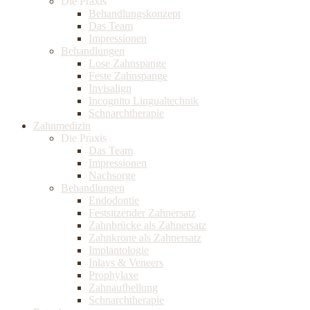
Die Praxis
Behandlungskonzept
Das Team
Impressionen
Behandlungen
Lose Zahnspange
Feste Zahnspange
Invisalign
Incognito Lingualtechnik
Schnarchtherapie
Zahnmedizin
Die Praxis
Das Team
Impressionen
Nachsorge
Behandlungen
Endodontie
Festsitzender Zahnersatz
Zahnbrücke als Zahnersatz
Zahnkrone als Zahnersatz
Implantologie
Inlays & Veneers
Prophylaxe
Zahnaufhellung
Schnarchtherapie