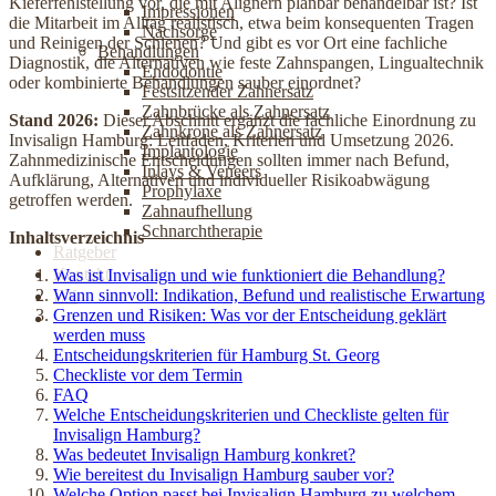
Kieferfehlstellung vor, die mit Alignern planbar behandelbar ist? Ist
Impressionen
die Mitarbeit im Alltag realistisch, etwa beim konsequenten Tragen
Nachsorge
und Reinigen der Schienen? Und gibt es vor Ort eine fachliche
Behandlungen
Diagnostik, die Alternativen wie feste Zahnspangen, Lingualtechnik
Endodontie
oder kombinierte Behandlungen sauber einordnet?
Festsitzender Zahnersatz
Zahnbrücke als Zahnersatz
Stand 2026:
Dieser Abschnitt ergänzt die fachliche Einordnung zu
Zahnkrone als Zahnersatz
Invisalign Hamburg: Leitfaden, Kriterien und Umsetzung 2026.
Implantologie
Zahnmedizinische Entscheidungen sollten immer nach Befund,
Inlays & Veneers
Aufklärung, Alternativen und individueller Risikoabwägung
Prophylaxe
getroffen werden.
Zahnaufhellung
Schnarchtherapie
Inhaltsverzeichnis
Ratgeber
Kontakt
Was ist Invisalign und wie funktioniert die Behandlung?
Wann sinnvoll: Indikation, Befund und realistische Erwartung
EN
Grenzen und Risiken: Was vor der Entscheidung geklärt
Jetzt online Termin buchen
werden muss
Entscheidungskriterien für Hamburg St. Georg
Checkliste vor dem Termin
FAQ
Welche Entscheidungskriterien und Checkliste gelten für
Invisalign Hamburg?
Was bedeutet Invisalign Hamburg konkret?
Wie bereitest du Invisalign Hamburg sauber vor?
Welche Option passt bei Invisalign Hamburg zu welchem