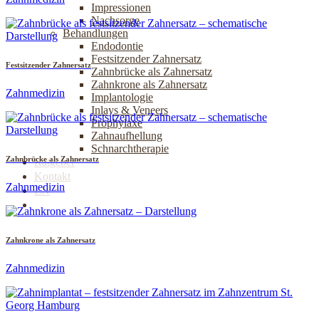
Impressionen
Nachsorge
Behandlungen
Endodontie
Festsitzender Zahnersatz
Festsitzender Zahnersatz
Zahnbrücke als Zahnersatz
Zahnkrone als Zahnersatz
Zahnmedizin
Implantologie
Inlays & Veneers
Prophylaxe
Zahnaufhellung
Schnarchtherapie
Zahnbrücke als Zahnersatz
Ratgeber
Kontakt
Zahnmedizin
EN
Jetzt online Termin buchen
Zahnkrone als Zahnersatz
Zahnmedizin