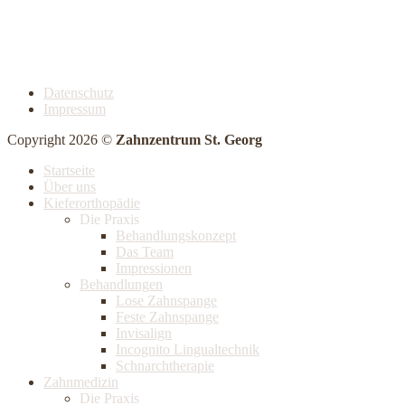
Datenschutz
Impressum
Copyright 2026 ©
Zahnzentrum St. Georg
Startseite
Über uns
Kieferorthopädie
Die Praxis
Behandlungskonzept
Das Team
Impressionen
Behandlungen
Lose Zahnspange
Feste Zahnspange
Invisalign
Incognito Lingualtechnik
Schnarchtherapie
Zahnmedizin
Die Praxis