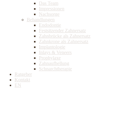
Das Team
Impressionen
Nachsorge
Behandlungen
Endodontie
Festsitzender Zahnersatz
Zahnbrücke als Zahnersatz
Zahnkrone als Zahnersatz
Implantologie
Inlays & Veneers
Prophylaxe
Zahnaufhellung
Schnarchtherapie
Ratgeber
Kontakt
EN