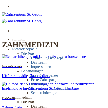
Zum
Jetzt online Termin buchen
Inhalt
springen
Startseite
ZAHNMEDIZIN
Über uns
Kieferorthopädie
Die Praxis
Behandlungskonzept
Das Team
Impressionen
Schnarchtherapie
Behandlungen
Lose Zahnspange
Kieferorthopädie, Zahnmedizin
Feste Zahnspange
Invisalign
Incognito Lingualtechnik
Schnarchtherapie
Zahnmedizin
Endodontie
Die Praxis
Das Team
Zahnmedizin